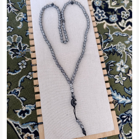
était :
est :
4,99 €.
2,90 €.