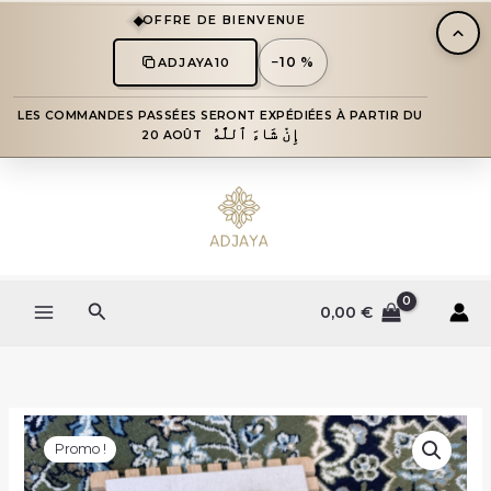
Aller
OFFRE DE BIENVENUE
au
contenu
−10 %
ADJAYA10
LES COMMANDES PASSÉES SERONT EXPÉDIÉES À PARTIR DU
إِنْ شَاءَ ٱللَّٰهُ
20 AOÛT
Rechercher
0,00
€
Le
Le
prix
prix
Promo !
initial
actuel