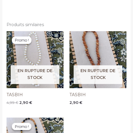
Produits similaires
Le
Le
prix
prix
Promo !
Promo !
initial
actuel
était :
est :
4,99 €.
2,90 €.
EN RUPTURE DE
EN RUPTURE DE
STOCK
STOCK
TASBIH
TASBIH
4,99
€
2,90
€
2,90
€
Le
Le
prix
prix
Promo !
Promo !
initial
actuel