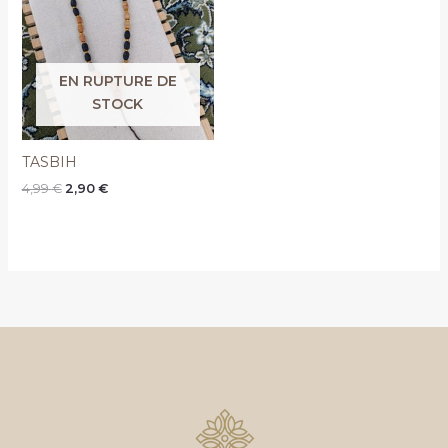
était :
est :
4,99 €.
2,90 €.
EN RUPTURE DE
STOCK
TASBIH
4,99
€
2,90
€